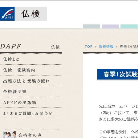
TOP
＞
新着情報
＞
春季1次試
春季1次試験
先に当ホームページに
（2級）において、
さまに多大のご迷惑
この事態を受け、仏
が生じないように採