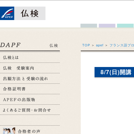
TOP
＞
apef
＞
フランス語プ
8/7(日)