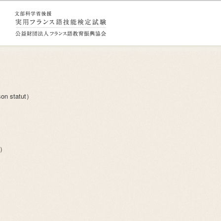
n statut）
é）