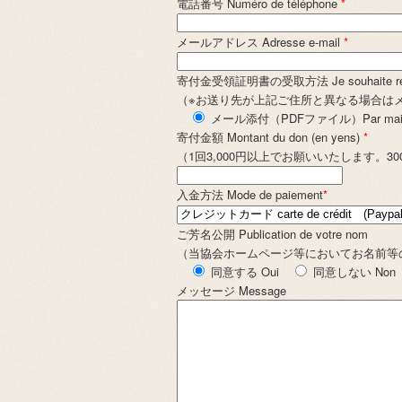
電話番号 Numéro de téléphone
*
メールアドレス Adresse e-mail
*
寄付金受領証明書の受取方法 Je souhaite rece
（※お送り先が上記ご住所と異なる場合はメッセージ欄でお知らせ
メール添付（PDFファイル）Par mail (
寄付金額 Montant du don (en yens)
*
（1回3,000円以上でお願いいたします。3000
入金方法 Mode de paiement
*
ご芳名公開 Publication de votre nom
（当協会ホームページ等においてお名前等の掲載に Accepte
同意する Oui
同意しない Non
メッセージ Message