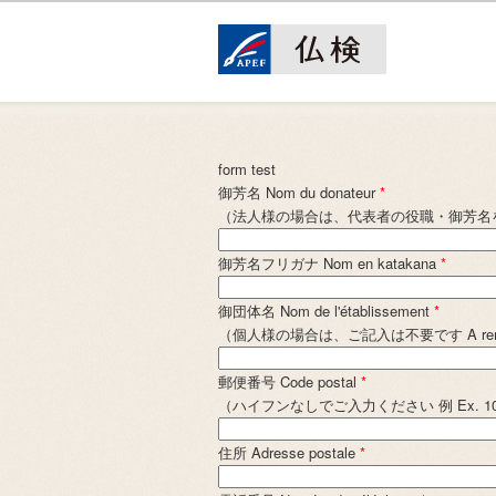
form test
御芳名 Nom du donateur
*
（法人様の場合は、代表者の役職・御芳名をご記入ください Si l
御芳名フリガナ Nom en katakana
*
御団体名 Nom de l'établissement
*
（個人様の場合は、ご記入は不要です A remplir uniquem
郵便番号 Code postal
*
（ハイフンなしでご入力ください 例 Ex. 10
住所 Adresse postale
*