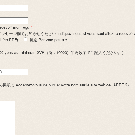
voir mon reçu
*
ください Indiquez-nous si vous souhaitez le recevoir à une 
en PDF)
郵送 Par voie postale
 yens au minimum SVP（例：10000）半角数字でご記入ください。）
z-vous de publier votre nom sur le site web de l'APEF ?）