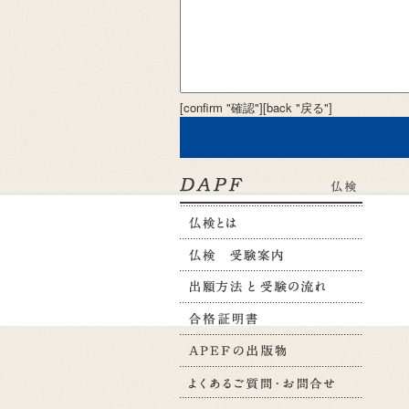
[confirm "確認"][back "戻る"]